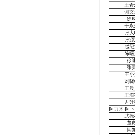
王希
谢文
徐
于永
张大
张源
赵纪
陈曙
徐
张
王小
刘晓
王晨
王海
尹升
阿力木·阿
武振
董
闫