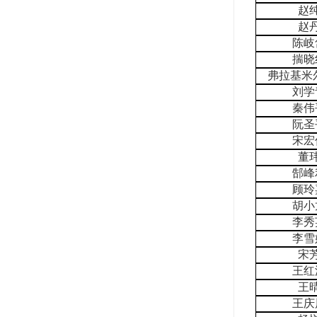
赵
赵
陈岐
揣晓
弗拉基米
刘学
秦伟
阮圣
宋宏
董
郜峰
顾玲
胡小
李秀
李雪
宋
王红
王
王庆