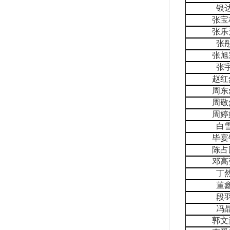
银
张宝
张乐
张
张旭
张
赵红
周东
周敬
周婷
白
毕宴
陈占
邓高
丁
董
段
冯
郭文