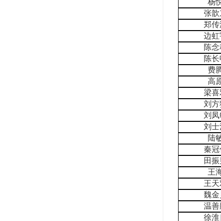
杨
张歆
郑传
边虹
陈念
陈长
费
高
梁喜
刘方
刘凤
刘士
陆
秦冠
田振
王
王天
魏金
温善
徐淮