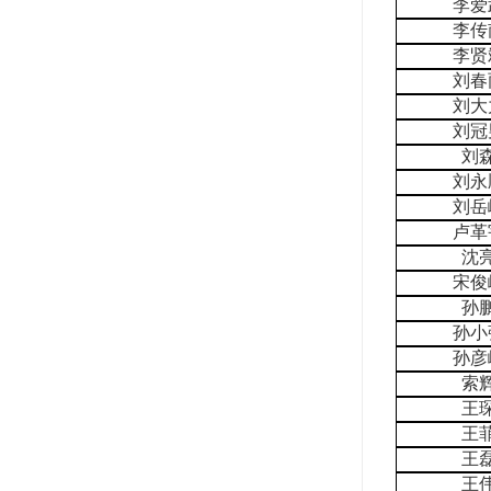
李爱
李传
李贤
刘春
刘大
刘冠
刘
刘永
刘岳
卢革
沈
宋俊
孙
孙小
孙彦
索
王
王
王
王