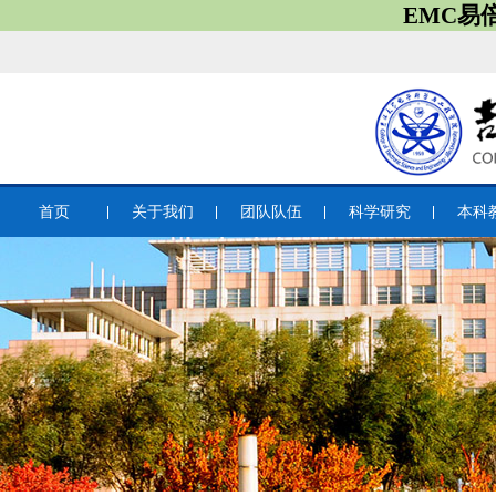
EMC易
首页
关于我们
团队队伍
科学研究
本科