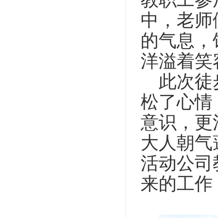
中，老师
的气息，
洋溢着笑
此次徒
松了心情
意识，更
大人朝气
活动公司
来的工作