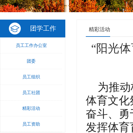
团学工作
精彩活动
“阳光体
员工工作办公室
团委
员工组织
为推动
员工社团
体育文化
精彩活动
奋斗、勇
发挥体育
员工资助