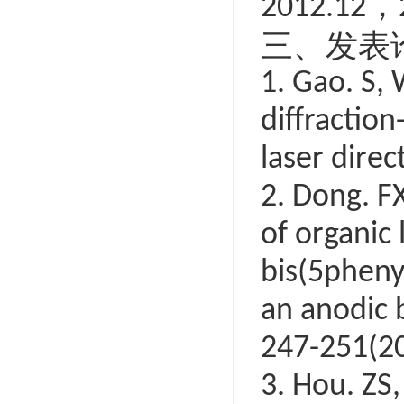
，
2012.12
三、发表
1. Gao. S, 
diffraction
laser direc
2. Dong. F
of organic 
bis(5pheny
an anodic
247-251(20
3. Hou. ZS,