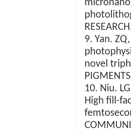
micronanos
photolith
RESEARCH, 
9. Yan. ZQ,
photophysi
novel tri
PIGMENTS, 
10. Niu. LG
High fill-f
femtosecon
COMMUNICA