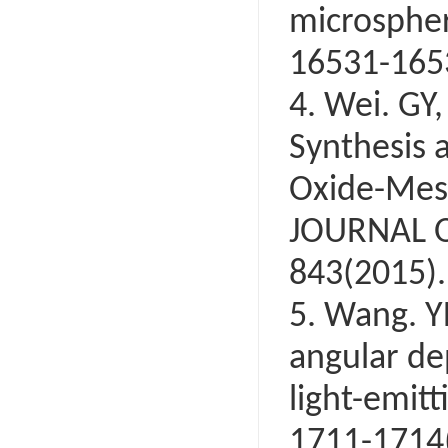
microspher
16531-165
4. Wei. GY,
Synthesis 
Oxide-Meso
JOURNAL O
843(2015).
5. Wang. YH
angular de
light-emitt
1711-1714