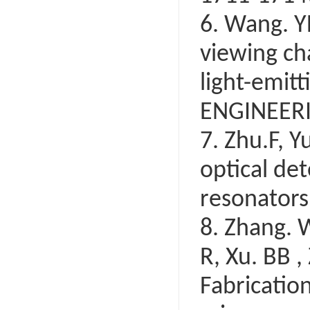
6. Wang. Y
viewing ch
light-emitt
ENGINEERI
7. Zhu.F, Y
optical de
resonators
8. Zhang. W
R, Xu. BB ,
Fabricatio