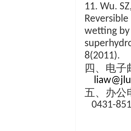
11. Wu. SZ,
Reversible
wetting by
superhydro
8(2011).
四、电子
liaw@jlu
五、办公
0431-851