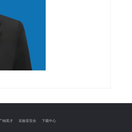
广纳英才
实验室安全
下载中心