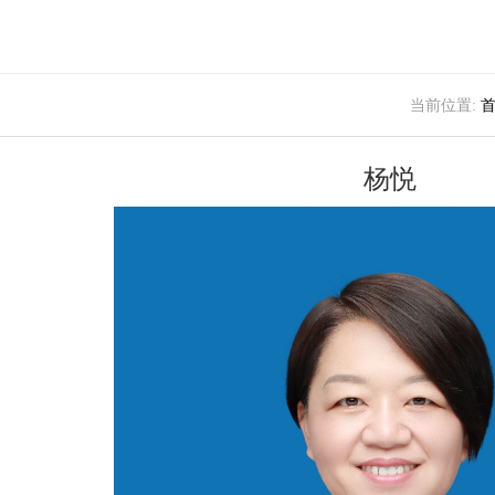
当前位置:
杨悦