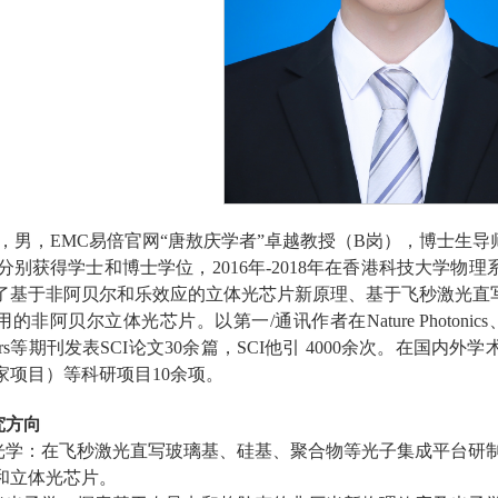
，男，EMC易倍官网
“唐敖庆学者”卓越
教授
（
B
岗）
，博士生导
倍分别获得学士和博士学位，
2016
年
-2018
年在香港科技大学
物理
了基于非阿贝尔和乐效应的立体光芯片新原理、基于飞秒激光直
用的非阿贝尔立体光芯片
。以第一
/
通讯作者在
Nature Photonics
rs
等期刊发表
SCI
论文
30
余篇
，
SCI
他引
4
000
余次。在
国内外
学
家项目）等科研项目
10
余项
。
究方向
光学：在飞秒激光直写玻璃基、硅基、聚合物等光子集成平台研
和立体光芯片。