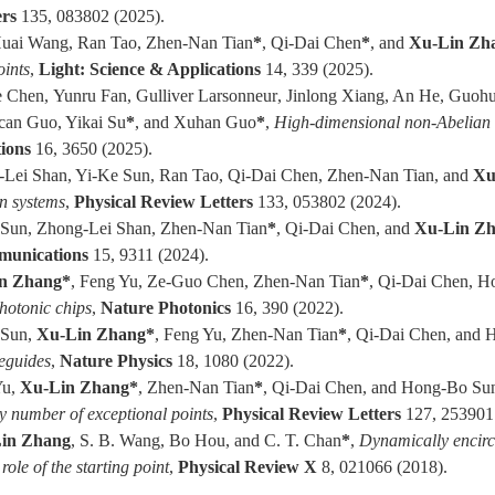
ers
1
35
,
083802
(202
5
)
.
uai Wang, Ran Tao, Zhen-Nan Tian
*
, Qi-Dai Chen
*
, and
Xu-Lin Zh
oints
,
Light: Science & Applications
14
,
339
(202
5
)
.
e Chen
,
Yunru
Fan
,
Gulliver Larsonneur
,
Jinlong Xiang
, An He,
Guohu
can Guo
, Yikai Su
*
, and Xuhan Guo
*
,
High-dimensional non-Abelian
ions
1
6
,
3650
(202
5
)
.
Lei Shan, Yi-Ke Sun, Ran Tao, Qi-Dai Chen, Zhen-Nan Tian, and
Xu
an
s
ystem
s
,
Physical Review Letters
1
33
,
053802
(202
4
)
.
Sun, Zhong-Lei Shan, Zhen-Nan Tian
*
, Qi-Dai Chen, and
Xu-Lin Z
munications
1
5
,
9311
(202
4
)
.
n Zhang*
, Feng Yu, Ze-Guo Chen, Zhen-Nan Tian
*
, Qi-Dai Chen, 
hotonic chips
,
Nature Photonics
16, 390 (2022).
 Sun,
Xu-Lin Zhang*
, Feng Yu, Zhen-Nan Tian
*
, Qi-Dai Chen, and
eguides
,
Nature Physics
18, 1080 (2022).
Yu,
Xu-Lin Zhang*
, Zhen-Nan Tian
*
, Qi-Dai Chen, and Hong-Bo Su
ry number of exceptional points
,
Physical Review Letters
127, 253901 
in Zhang
, S. B. Wang, Bo Hou, and C. T. Chan
*
,
Dynamically encircli
role of the starting point
,
Phys
ical
Rev
iew
X
8, 021066 (2018)
.