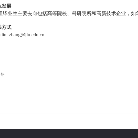
业发展
组毕业生主要去向包括高等院校、科研院所和高新技术企业，如
系方式
ulin_zhang@jlu.edu.cn
冬冬
速