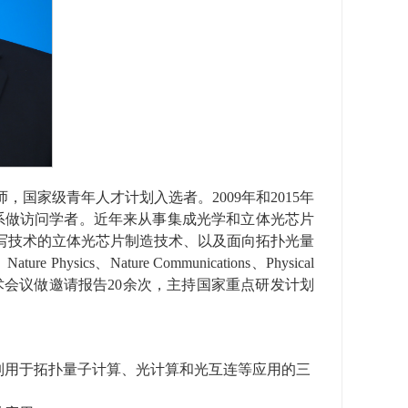
师
，国家级青年人才计划入选者
。
2009
年和
2015
年
系
做访问学者。
近年来
从事集成光学和立体光芯片
写技术的立体光芯片制造技术、以及面向拓扑光量
、
N
ature Physics
、
Nature Communications
、
Physical
术会议做
邀请
报告
2
0
余次，主持国家重点研发计划
制用于拓扑量子计算、光计算和光互连等应用的三