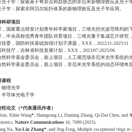
米光子学
：
探索基于奇异点
和趋肤态
的非厄米新物理效应及
光子
光子学
：
探索
非阿贝尔拓扑体系的新物理效应及光子学应用
。
持
科研项目
部，国家重点研发计划青年科学家项目，三维光控光波导阵列的
部，中央高校优秀青年团队培育项目，三维光量子集成芯片研究
科技委，国防科技基础加强计划子课题，
XXX
，
2022/11-2025/11
省科技厅，吉林省科技发展计划，
XXX
，
2023/07-2025/06
自然科学基金委员会，面上项目，人工规范场非厄米光学系统的
自然科学基金委员会，面上项目，非厄米光学系统的动态环绕奇
讲课程
：
物理光学
：
半导体
光电子学
表性论文
（
*
代表通讯作者）
 Sun, Xibin Wang
*
, Shangrong Li, Daming Zhang, Qi-Dai Chen, and
X
otonics
,
Nature Communications
1
6
,
7089
(202
5
)
.
ang Na,
Xu-Lin Zhang*
,
and Jing Feng,
Multiple
e
xceptional
r
ings in