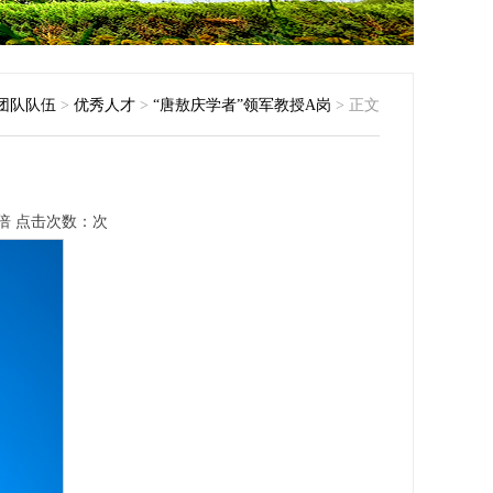
团队队伍
>
优秀人才
>
“唐敖庆学者”领军教授A岗
> 正文
易倍
点击次数：
次