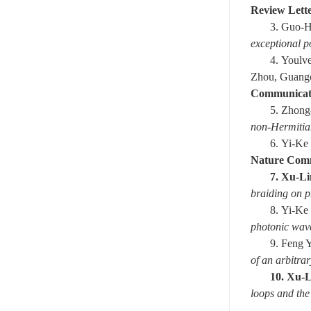
Review Lett
3.
Guo-H
exceptional p
4.
Youlv
Zhou,
Guang
Communicat
5.
Zhong-
n
on-Hermiti
6.
Yi-Ke 
Nature Com
7.
Xu-Li
braiding on p
8.
Yi-Ke
photonic wav
9.
Feng 
of an arbitra
10.
Xu-L
loops and the 