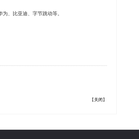
华为、
比亚迪、字节跳动
等。
【
关闭
】